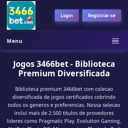
Login
Registrar-se
Menu
Jogos 3466bet - Biblioteca
Premium Diversificada
Biblioteca premium 3466bet com colecao
diversificada de jogos certificados cobrindo
todos os generos e preferencias. Nossa selecao
inclui mais de 2.500 titulos de provedores
lideres como Pragmatic Play, Evolution Gaming,