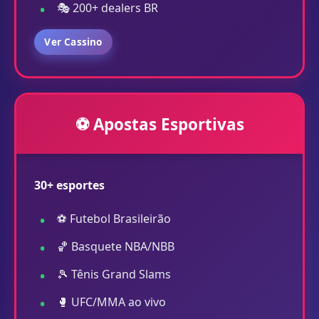
🎭 200+ dealers BR
Ver Cassino
⚽ Apostas Esportivas
30+ esportes
⚽ Futebol Brasileirão
🏀 Basquete NBA/NBB
🎾 Tênis Grand Slams
🥊 UFC/MMA ao vivo