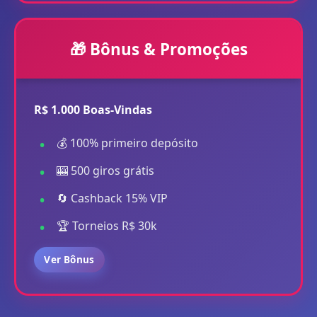
🎁 Bônus & Promoções
R$ 1.000 Boas-Vindas
💰 100% primeiro depósito
🎰 500 giros grátis
🔄 Cashback 15% VIP
🏆 Torneios R$ 30k
Ver Bônus