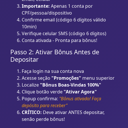
Importante:
Apenas 1 conta por
CPF/pessoa/dispositivo
Confirme email (código 6 dígitos válido
10min)
Verifique celular SMS (código 6 dígitos)
Conta ativada - Pronta para bônus!
Passo 2: Ativar Bônus Antes de
Depositar
Faça login na sua conta nova
Acesse seção
"Promoções"
menu superior
Localize
"Bônus Boas-Vindas 100%"
Clique botão verde
"Ativar Agora"
Popup confirma:
"Bônus ativado! Faça
depósito para receber"
CRÍTICO:
Deve ativar ANTES depositar,
senão perde bônus!