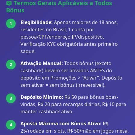
📖 Termos Gerais Aplicáveis a Todos
Bônus
Elegibilidade:
Apenas maiores de 18 anos,
residentes no Brasil, 1 conta por
pessoa/CPF/endereço IP/dispositivo.
Verificação KYC obrigatória antes primeiro
saque.
Ativação Manual:
Todos bônus (exceto
cashback) devem ser ativados ANTES do
depósito em Promoções > "Ativar". Depósito
sem ativar = sem bônus (irreversível).
Depósito Mínimo:
R$ 50 para bônus boas-
vindas, R$ 20 para recargas diárias, R$ 10 para
manter cashback ativo.
Aposta Máxima com Bônus Ativo:
R$
25/rodada em slots, R$ 50/mão em jogos mesa,