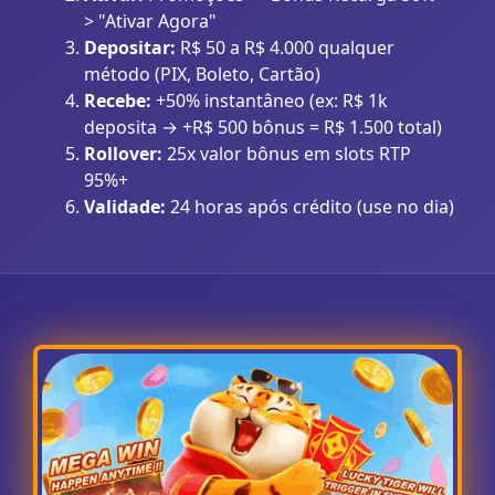
> "Ativar Agora"
Depositar:
R$ 50 a R$ 4.000 qualquer
método (PIX, Boleto, Cartão)
Recebe:
+50% instantâneo (ex: R$ 1k
deposita → +R$ 500 bônus = R$ 1.500 total)
Rollover:
25x valor bônus em slots RTP
95%+
Validade:
24 horas após crédito (use no dia)