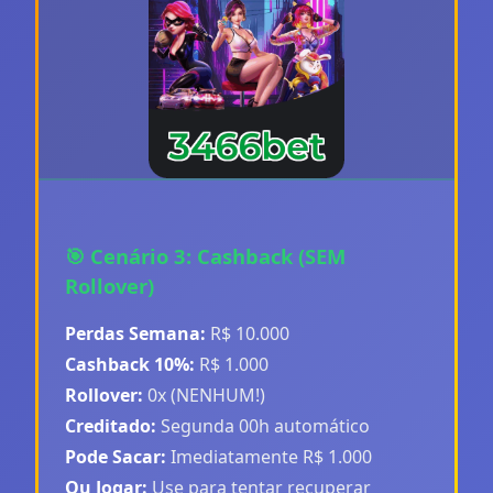
🎯 Cenário 3: Cashback (SEM
Rollover)
Perdas Semana:
R$ 10.000
Cashback 10%:
R$ 1.000
Rollover:
0x (NENHUM!)
Creditado:
Segunda 00h automático
Pode Sacar:
Imediatamente R$ 1.000
Ou Jogar:
Use para tentar recuperar