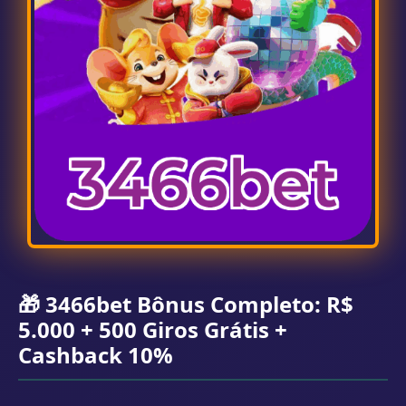
🎁 3466bet Bônus Completo: R$
5.000 + 500 Giros Grátis +
Cashback 10%