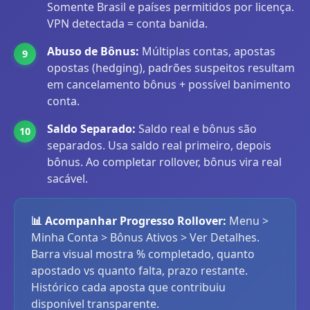
Somente Brasil e países permitidos por licença.
VPN detectada = conta banida.
Abuso de Bônus:
Múltiplas contas, apostas
opostas (hedging), padrões suspeitos resultam
em cancelamento bônus + possível banimento
conta.
Saldo Separado:
Saldo real e bônus são
separados. Usa saldo real primeiro, depois
bônus. Ao completar rollover, bônus vira real
sacável.
📊 Acompanhar Progresso Rollover:
Menu >
Minha Conta > Bônus Ativos > Ver Detalhes.
Barra visual mostra % completado, quanto
apostado vs quanto falta, prazo restante.
Histórico cada aposta que contribuiu
disponível transparente.