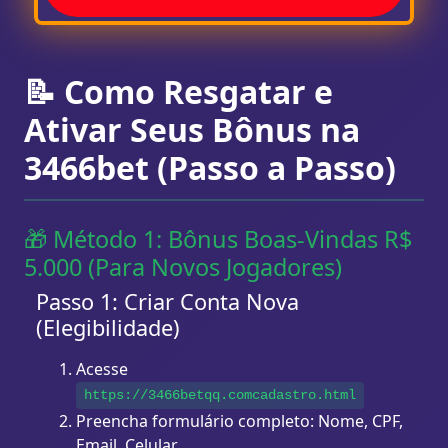
📝 Como Resgatar e
Ativar Seus Bônus na
3466bet (Passo a Passo)
🎁 Método 1: Bônus Boas-Vindas R$
5.000 (Para Novos Jogadores)
Passo 1: Criar Conta Nova
(Elegibilidade)
Acesse
https://3466betqq.comcadastro.html
Preencha formulário completo: Nome, CPF,
Email, Celular