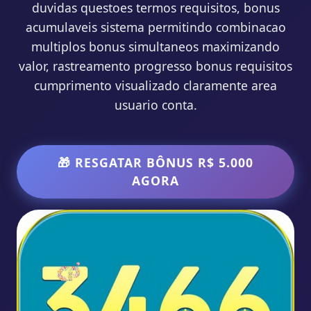
duvidas questoes termos requisitos, bonus
acumulaveis sistema permitindo combinacao
multiplos bonus simultaneos maximizando
valor, rastreamento progresso bonus requisitos
cumprimento visualizado claramente area
usuario conta.
🎁 RESGATAR BÔNUS R$ 5.000
AGORA