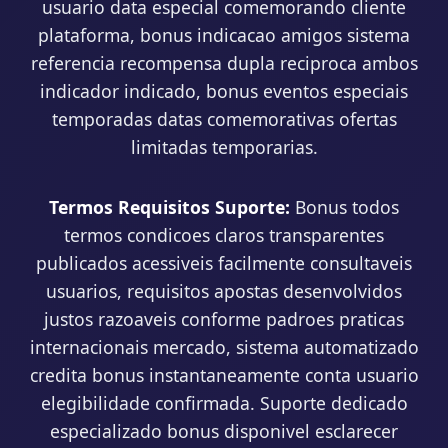
usuario data especial comemorando cliente
plataforma, bonus indicacao amigos sistema
referencia recompensa dupla reciproca ambos
indicador indicado, bonus eventos especiais
temporadas datas comemorativas ofertas
limitadas temporarias.
Termos Requisitos Suporte:
Bonus todos
termos condicoes claros transparentes
publicados acessiveis facilmente consultaveis
usuarios, requisitos apostas desenvolvidos
justos razoaveis conforme padroes praticas
internacionais mercado, sistema automatizado
credita bonus instantaneamente conta usuario
elegibilidade confirmada. Suporte dedicado
especializado bonus disponivel esclarecer