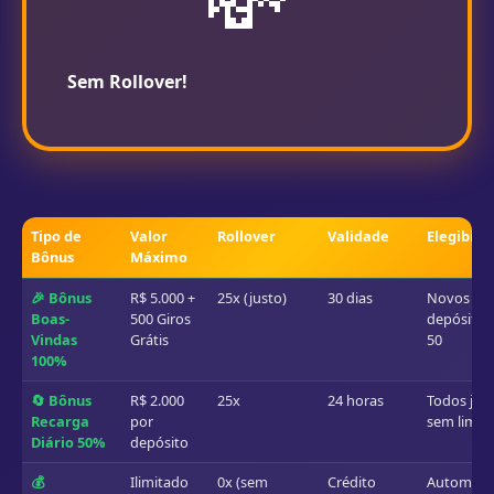
Sem Rollover!
Tipo de
Valor
Rollover
Validade
Elegibili
Bônus
Máximo
🎉 Bônus
R$ 5.000 +
25x (justo)
30 dias
Novos jog
Boas-
500 Giros
depósito 
Vindas
Grátis
50
100%
🔄 Bônus
R$ 2.000
25x
24 horas
Todos jog
Recarga
por
sem limite
Diário 50%
depósito
💰
Ilimitado
0x (sem
Crédito
Automátic